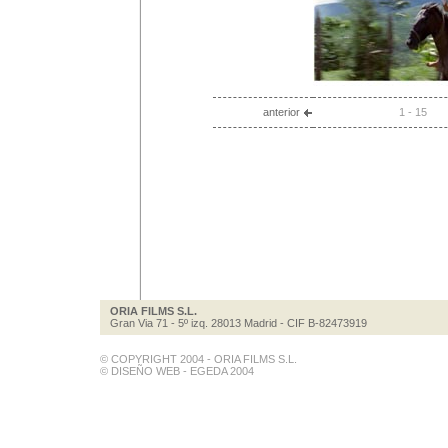
anterior
ORIA FILMS S.L.
Gran Via 71 - 5º izq. 28013 Madrid - CIF B-82473919
© COPYRIGHT 2004 - ORIA FILMS S.L.
© DISEÑO WEB - EGEDA 2004