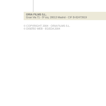
ORIA FILMS S.L.
Gran Via 71 - 5º izq. 28013 Madrid - CIF B-82473919
© COPYRIGHT 2004 - ORIA FILMS S.L.
© DISEÑO WEB - EGEDA 2004